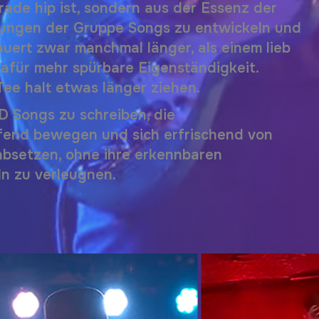
rade hip ist, sondern aus der Essenz der
rungen der Gruppe Songs zu entwickeln und
auert zwar manchmal länger, als einem lieb
 dafür mehr spürbare Eigenständigkeit.
ee halt etwas länger ziehen.
ED
Songs zu schreiben, die
fend bewegen und sich erfrischend von
absetzen, ohne ihre erkennbaren
n zu verleugnen.