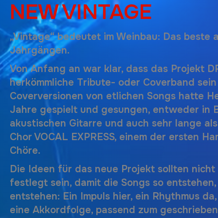
NEW VINTAGE
„Vintage“ bedeutet im Weinbau: Das beste a
Jahrgängen.
Von Anfang an war klar, dass das Projekt
D
herkömmliche Tribute- oder Coverband sein s
Coverversionen von etlichen Songs hatte He
Jahre gespielt und gesungen, entweder in 
akustischen Gitarre und auch sehr lange als
Chor VOCAL EXPRESS, einem der ersten Ha
Chöre.
Die Ideen für das neue Projekt sollten nicht g
festlegt sein, damit die Songs so entstehen, 
entstehen: Ein Impuls hier, ein Rhythmus da,
eine Akkordfolge, passend zum geschrieben