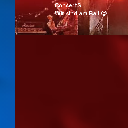
ConcertS
Wir sind am Ball 😉