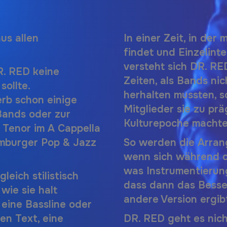
us allen
In einer Zeit, in de
findet und Einzelint
versteht sich
DR. RE
R. RED
keine
Zeiten, als Bands ni
ollte.
herhalten mussten, s
rb schon einige
Mitglieder sie zu pr
Bands oder zur
Kulturepoche macht
 Tenor im A Cappella
mburger Pop & Jazz
So werden die Arran
wenn sich während d
was Instrumentierung
leich stilistisch
dass dann das Besser
wie sie halt
andere Version ergib
 eine Bassline oder
en Text, eine
DR. RED
geht es nich