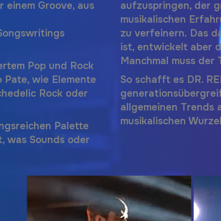
r einem Groove, aus
aufzuspringen, der g
musikalischen Erfah
 Songswritings
zu verfeinern. Das d
ist, entwickelt aber
Manchmal muss der T
iertem Pop und Rock
 Pate, wie Elemente
So schafft es
DR. R
chedelic Rock oder
generationsübergrei
allgemeinen Trends 
musikalischen Wurzel
ngsreichen Palette
lt, was Sounds oder