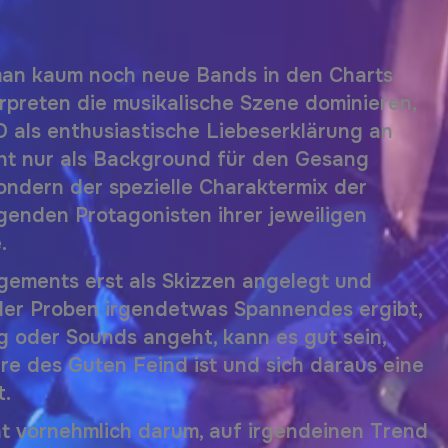
r man kaum noch neue Bands in den Charts
erpreten die musikalische Szene dominieren,
D
als enthusiastische Liebeserklärung an
cht nur als Background für den Gesang
ondern der spezielle Charaktermix der
ägenden Protagonisten ihrer jeweiligen
e.
gements erst als Skizzen angelegt und
er Proben irgendetwas Spannendes ergibt,
 oder Sounds angeht, kann es gut sein,
e des Guten Feind ist und sich daraus eine
t.
t vornehmlich darum, auf irgendeinen Trend